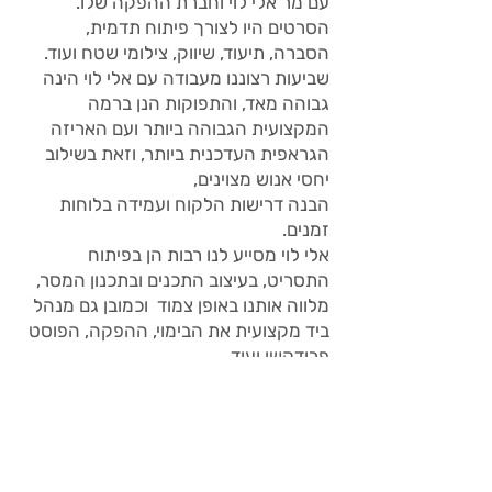
עם מר אלי לוי וחברת ההפקה שלו.
הסרטים היו לצורך פיתוח תדמית,
הסברה, תיעוד, שיווק, צילומי שטח ועוד.
שביעות רצוננו מעבודה עם אלי לוי הינה
גבוהה מאד, והתפוקות הנן ברמה
המקצועית הגבוהה ביותר ועם האריזה
הגראפית העדכנית ביותר, וזאת בשילוב
יחסי אנוש מצוינים,
הבנה דרישות הלקוח ועמידה בלוחות
זמנים.
אלי לוי מסייע לנו רבות הן בפיתוח
התסריט, בעיצוב התכנים ובתכנון המסר,
מלווה אותנו באופן צמוד וכמובן גם מנהל
ביד מקצועית את הבימוי, ההפקה, הפוסט
פרודקשן ועוד.
אנו נעזרים באלי באופן שוטף וקבוע
ועבודותיו המרשימות הינן בחזית הפעילות
השיווקית שלנו בארץ ובחו"ל.
חשוב לציין שכאוניברסיטה הצרכים שלנו
מגוונים וכאלו גם קהלי היעד (סטודנטים,