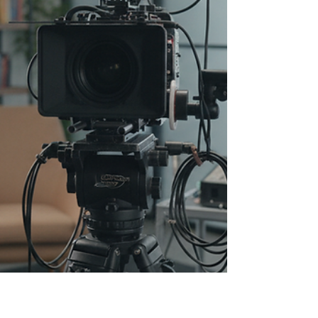
בצורה אמינה ומרגשת. צריך ליצור תוכן ויזואלי
שמדבר אל הלב של התורמים והשותפים
הפוטנציאליים. לאורך 25 שנות ניסיון, אנחנו
בחברת אלי לוי הפקות ליווינו ארגונים רבים
בתהליך הפקת סרטים, והיום אני רוצה לשתף
אתכם איך סרט לגיוס כספים עובד, מה התהליך,
ואיך אפשר להפיק ממנו את המקסימום. הפקת
סרט לגיוס כספים - מה זה בעצם? סרט לגיוס
כספים צריך להראות את ההשפעה ש