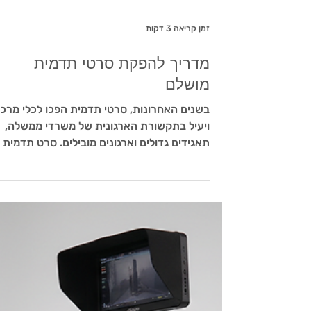
זמן קריאה 3 דקות
מדריך להפקת סרטי תדמית
מושלם
בשנים האחרונות, סרטי תדמית הפכו לכלי מרכז
ויעיל בתקשורת הארגונית של משרדי ממשלה,
תאגידים גדולים וארגונים מובילים. סרט תדמית
איכותי מאפשר להעביר מסר ברור, לייצר אמון
ולחזק את המותג בצורה משמעותית. אנחנו ב-
ELP (אלי לוי הפקות) מבינים את החשיבות הרב
של התהליך הזה, ולכן אנחנו לא רק ספקים, אלא