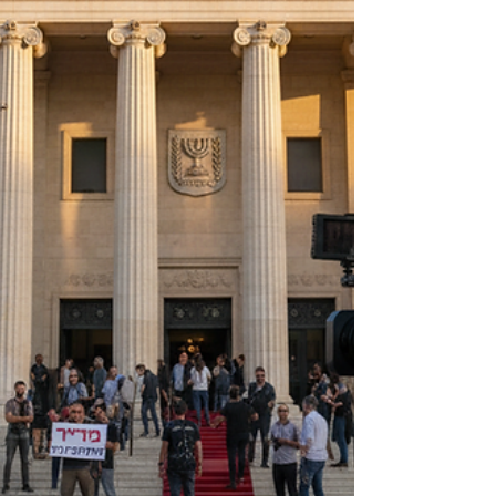
ומרגשים. אנחנו ב-ELP (אלי לוי הפקות) אחרי
נסיון של 25 שנה בתחום, כבר ראינו הכל ועשינו
הכל עבור הארגונים והחברות הגדולות בארץ,
אנחנו מבינים את החשיבות הזו לעומק, ומלווים
אתכם לאורך כל השנה בכל צרכי התקשורת
שלכם: הפקת סרטים, אנימציה, שיווק תדמית
ופרסום, מיתוג, סושיאל, צילום ועריכה, שידורים
חיים, פודקאסטים, פתרונות לאירו