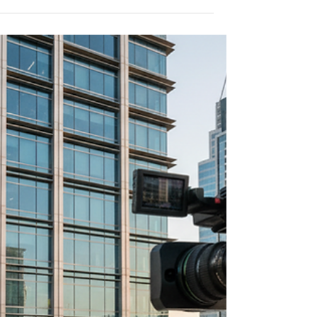
זמן קריאה 3 דקות
טיפים לצילום סרט תדמית איכותי
כשמדובר בהפקת וידאו מקצועית, במיוחד סרט
תדמית, חשוב לזכור שהצלחת הסרט תלויה
בשילוב של תכנון מוקפד, ציוד מתאים, ויצירתיות
לאורך 25 שנות הניסיון שלנו ב-ELP (אלי לוי
הפקות), למדנו שהפקת סרט איכותי היא לא רק
עניין טכני, חשוב לדעת לספר סיפור, הסיפור של
המותג שלכם, של השירות שאתם נותנים, מי א
מה ההישגים ומי הדמויות שידעו לספר את הסיפ
שלכם הכי נכון. אנחנו שותפים לדרך שלכם,
מלווים אתכם בכל שלב, ומציעים פתרונות
מותאמים אישית לכל צורך תקשורתי. נלווה אתכ
משלב התחקיר, דרך כל שלבי ה