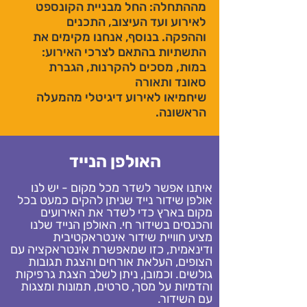
מההתחלה: החל מבניית הקונספט
לאירוע ועד העיצוב, התכנים
וההפקה. בנוסף, אנחנו מקימים את
התשתיות בהתאם לצרכי האירוע:
במות, מסכים להקרנות, הגברת
סאונד ותאורה
שיחמיאו לאירוע דיגיטלי מהמעלה
הראשונה.
האולפן הנייד
איתנו אפשר לשדר מכל מקום - יש לנו
אולפן שידור נייד שניתן להקים כמעט בכל
מקום בארץ כדי לשדר את האירועים
והכנסים בשידור חי. האולפן הנייד שלנו
מציע חוויית שידור אינטראקטיבית
ודינאמית, כזו שמאפשרת אינטראקציה עם
הצופים, העלאת אורחים והצגת תגובות
גולשים. וכמובן, ניתן לשלב הצגת גרפיקות
והדמיות על מסך, סרטים, תמונות ומצגות
עם השידור.